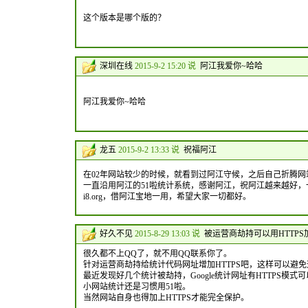
这个版本是哪个版的？
深圳在线
2015-9-2 15:20 说
阿江我爱你~哈哈
阿江我爱你~哈哈
龙五
2015-9-2 13:33 说
祝福阿江
在02年网站较少的时候，就看到过阿江守候，之后自己折腾
一直沿用阿江的51啦统计系统，感谢阿江，祝阿江越来越好，一直稳健
i8.org，借阿江宝地一用，希望大家一切都好。
好久不见
2015-8-29 13:03 说
被运营商劫持可以用HTTPS
很久都不上QQ了，就不用QQ联系你了。
针对运营商劫持给统计代码网址增加HTTPS吧，这样可以避
最近发现好几个统计被劫持，Google统计网址有HTTPS模式
小网站统计还是习惯用51啦。
当然网站自身也得加上HTTPS才能完全保护。