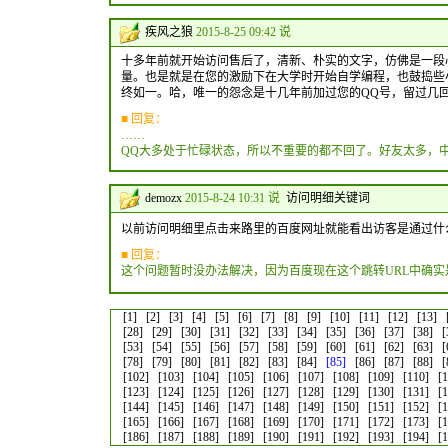
疾风之狼
2015-8-25 09:42 说
十多年前就开始访问售后了，清新、朴实的文字，仿佛是一段
量。也是就是在您的激励下在大学时开始自学编程，也鼓捣些
终如一。哈，唯一的怨念是十几年前加过您的QQ号，留过几回
■ 回复：
……
QQ大多处于忙碌状态，所以不重要的都不回了。好友太多，
demozx
2015-8-24 10:31 说
访问明细关键词
以前访问明细里点击来路里的百度网址就能看出访客是通过什
■ 回复：
这个问题暂时没办法解决，因为百度现在这个跳转URL中确实
[1]
[2]
[3]
[4]
[5]
[6]
[7]
[8]
[9]
[10]
[11]
[12]
[13]
[28]
[29]
[30]
[31]
[32]
[33]
[34]
[35]
[36]
[37]
[38]
[
[53]
[54]
[55]
[56]
[57]
[58]
[59]
[60]
[61]
[62]
[63]
[
[78]
[79]
[80]
[81]
[82]
[83]
[84]
[85]
[86]
[87]
[88]
[
[102]
[103]
[104]
[105]
[106]
[107]
[108]
[109]
[110]
[
[123]
[124]
[125]
[126]
[127]
[128]
[129]
[130]
[131]
[
[144]
[145]
[146]
[147]
[148]
[149]
[150]
[151]
[152]
[
[165]
[166]
[167]
[168]
[169]
[170]
[171]
[172]
[173]
[
[186]
[187]
[188]
[189]
[190]
[191]
[192]
[193]
[194]
[