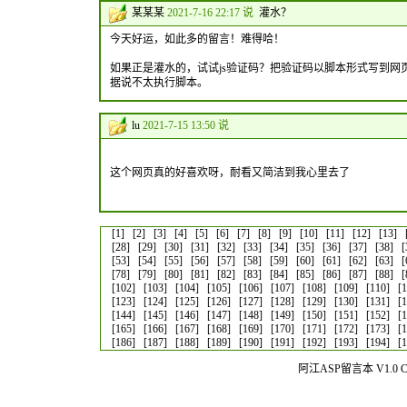
某某某
2021-7-16 22:17 说
灌水？
今天好运，如此多的留言！难得哈！
如果正是灌水的，试试js验证码？把验证码以脚本形式写到
据说不太执行脚本。
lu
2021-7-15 13:50 说
这个网页真的好喜欢呀，耐看又简洁到我心里去了
[1]
[2]
[3]
[4]
[5]
[6]
[7]
[8]
[9]
[10]
[11]
[12]
[13]
[28]
[29]
[30]
[31]
[32]
[33]
[34]
[35]
[36]
[37]
[38]
[
[53]
[54]
[55]
[56]
[57]
[58]
[59]
[60]
[61]
[62]
[63]
[
[78]
[79]
[80]
[81]
[82]
[83]
[84]
[85]
[86]
[87]
[88]
[
[102]
[103]
[104]
[105]
[106]
[107]
[108]
[109]
[110]
[
[123]
[124]
[125]
[126]
[127]
[128]
[129]
[130]
[131]
[
[144]
[145]
[146]
[147]
[148]
[149]
[150]
[151]
[152]
[
[165]
[166]
[167]
[168]
[169]
[170]
[171]
[172]
[173]
[
[186]
[187]
[188]
[189]
[190]
[191]
[192]
[193]
[194]
[
阿江ASP留言本 V1.0 Co