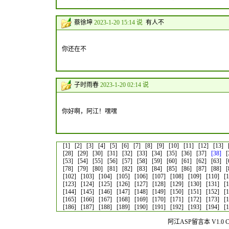
蔡徐坤
2023-1-20 15:14 说
有人不
你还在不
子时雨春
2023-1-20 02:14 说
你好啊，阿江！嘿嘿
[1]
[2]
[3]
[4]
[5]
[6]
[7]
[8]
[9]
[10]
[11]
[12]
[13]
[28]
[29]
[30]
[31]
[32]
[33]
[34]
[35]
[36]
[37]
[38]
[
[53]
[54]
[55]
[56]
[57]
[58]
[59]
[60]
[61]
[62]
[63]
[
[78]
[79]
[80]
[81]
[82]
[83]
[84]
[85]
[86]
[87]
[88]
[
[102]
[103]
[104]
[105]
[106]
[107]
[108]
[109]
[110]
[
[123]
[124]
[125]
[126]
[127]
[128]
[129]
[130]
[131]
[
[144]
[145]
[146]
[147]
[148]
[149]
[150]
[151]
[152]
[
[165]
[166]
[167]
[168]
[169]
[170]
[171]
[172]
[173]
[
[186]
[187]
[188]
[189]
[190]
[191]
[192]
[193]
[194]
[
阿江ASP留言本 V1.0 Co