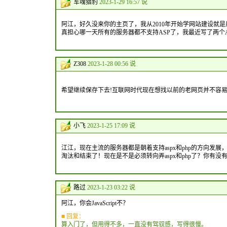
军魂猎豹
2023-1-29 16:57 说
阿江，好久没来你的主页了，我从2010年开始学网站建设就是
真担心哪一天所有的服务器都不支持ASP了，我最近写了两个ASP的网站
Z308
2023-1-28 00:56 说
希望继续保存下去!互联网时代现在想找以前的老网页并不容易
小飞
2023-1-25 17:09 说
江江，现在主流的服务器都是朝着支持aspx和php的方向发展
淘汰和结束了！现在是不是必须转向弄aspx和php了？你有没有
路过
2023-1-23 03:22 说
阿江，你会JavaScript不？
■ 回复：
算入门了，但用得不多，一直没有驾驭感，写得很慢。