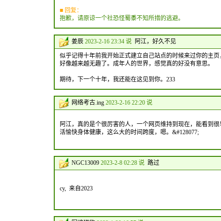
■ 回复：
抱歉，请原谅一个社恐怪蜀黍不知所措的逃避。
姜辰
2023-2-16 23:34 说
阿江，好久不见
似乎记得十年前我开始正式建立自己站点的时候来过你的主页
好像越来越无趣了。成年人的世界，感觉真的好没有意思。
期待，下一个十年，我还能在这见到你。233
网络考古.ing
2023-2-16 22:20 说
阿江，真的是个很厉害的人，一个网页维持到现在，能看到很
活愉快身体健康，这么大的时间跨度，嗯。&#128077;
NGC13009
2023-2-8 02:28 说
路过
cy, 来自2023