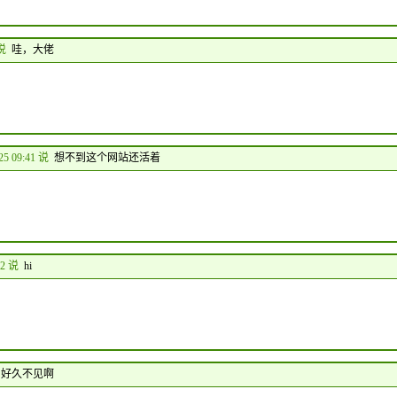
 说
哇，大佬
25 09:41 说
想不到这个网站还活着
42 说
hi
好久不见啊