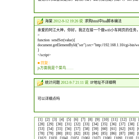
海棠
2012-9-12 19:26 说
求购html中lua脚本编法
亲爱的阿江大神，你好，我正在接一个做wifi小车网页的任务，
>
function sendSer(value){
document.getElementById("ser").src="http://192.168.1.10/cgi-bin/w
}
</script>
■ 回复：
js方面我是个菜鸟……
统计问题
2012-9-7 21:11 说
IP地址不详细啊
可以详细点吗
[1]
[2]
[3]
[4]
[5]
[6]
[7]
[8]
[9]
[10]
[11]
[12]
[13]
[28]
[29]
[30]
[31]
[32]
[33]
[34]
[35]
[36]
[37]
[38]
[
[53]
[54]
[55]
[56]
[57]
[58]
[59]
[60]
[61]
[62]
[63]
[
[78]
[79]
[80]
[81]
[82]
[83]
[84]
[85]
[86]
[87]
[88]
[
[102]
[103]
[104]
[105]
[106]
[107]
[108]
[109]
[110]
[