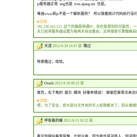
js服务器正常 img也是 icon.ajiang.net 也是。
难道www和js不是一个解析服务？ 所以我看统计代码执行没问
■ 回复：
182.236.163.125 这个的确是网通IP，现在能想到的
天已经将服务器设置为每两天自动重启，且将搜索引擎蜘蛛指
天涯
2012-9-20 14:47 说
路过
特意路过，哈哈。
Oracle
2012-9-18 08:23 说
首页，右下角的 提示 模块 好像有错误！‘谢谢您第零次来访
■ 回复：
嗯，为了安全，把大部分文件夹的写入权限都关了。回头慢慢
呼吸着的痛
2012-9-13 16:32 说
看见你网站备案是豫，比较兴奋，因为我也是河南人，但河南