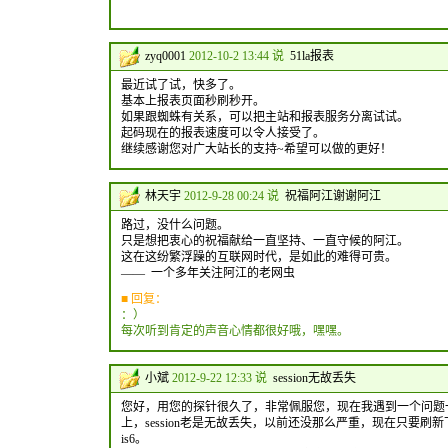
zyq0001
2012-10-2 13:44 说
51la报表
最近试了试，快多了。
基本上报表页面秒刷秒开。
如果跟蜘蛛有关系，可以把主站和报表服务分离试试。
起码现在的报表速度可以令人接受了。
继续感谢您对广大站长的支持~希望可以做的更好！
林天宇
2012-9-28 00:24 说
祝福阿江谢谢阿江
路过，没什么问题。
只是想把衷心的祝福献给一直坚持、一直守候的阿江。
这在这纷繁浮躁的互联网时代，是如此的难得可贵。
—— 一个多年关注阿江的老网虫
■ 回复：
：）
每次听到肯定的声音心情都很好哦，嘿嘿。
小斌
2012-9-22 12:33 说
session无故丢失
您好，用您的探针很久了，非常佩服您，现在我遇到一个问题
上，session老是无故丢失，以前还没那么严重，现在只要刷新下页
is6。