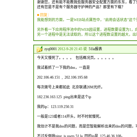
谢谢您，还有能不能教我些服务器安全配置方面的东东，看了
还有您是不是有个服务器守护神的产品？那里有下载？
■ 回复：
我能想到的方面，一是WEB站点属性中，“启用会话状态”这个要勾
另外看一下应用程序池中的WEB园设置，进程数要设置为1，应用程
另一个进程中是无法读取的，所以这个进程数设置的越大，出现s
zyq0001
2012-9-20 21:45 说
51la报表
今天又慢死了。。。。 包括概况页。。。。。。
我试着抓了一下我的dns，一直是
202.106.46.151 , 202.106.195.68
每次拨号上来都如此 北京联通20M光纤。
182.236.163.125 ping出来是这个ip
我的ip：123.119.250.31
一般是123或者114开头，时不时就慢死。
我估计不是我dns的问题，而是您智能解析出来的dns的问题
不过反倒我ping js.users.51.la 回的ip是 125.46.36.108。