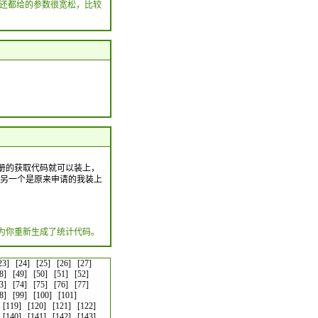
往还都给的参数很宽松，比较
册的获取代码就可以装上，
统计ID 另一个是原来申请的我装上
为你重新生成了统计代码。
23]
[24]
[25]
[26]
[27]
8]
[49]
[50]
[51]
[52]
3]
[74]
[75]
[76]
[77]
8]
[99]
[100]
[101]
[119]
[120]
[121]
[122]
[140]
[141]
[142]
[143]