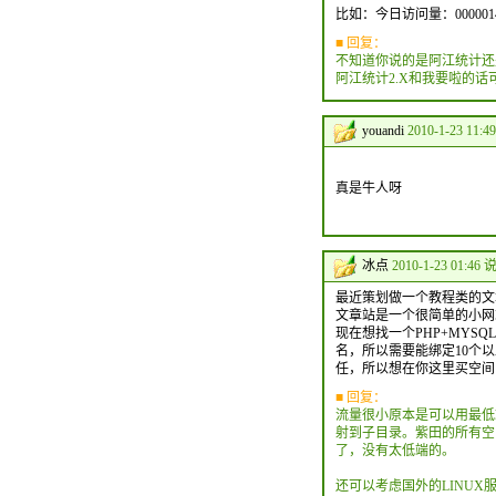
比如：今日访问量：000001
■ 回复：
不知道你说的是阿江统计还
阿江统计2.X和我要啦的话
youandi
2010-1-23 11:4
真是牛人呀
冰点
2010-1-23 01:46 
最近策划做一个教程类的文
文章站是一个很简单的小网
现在想找一个PHP+MY
名，所以需要能绑定10个
任，所以想在你这里买空间
■ 回复：
流量很小原本是可以用最低端
射到子目录。紫田的所有空间
了，没有太低端的。
还可以考虑国外的LINUX服