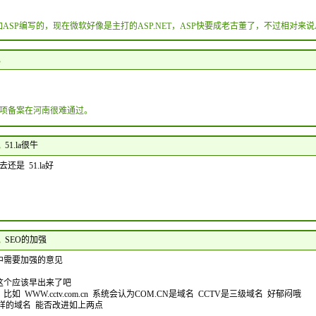
5加ASP编写的，现在微软好像是主打的ASP.NET，ASP快要成老古董了，不过相对来
说
项备案在河南很难通过。
说
51.la很牛
是 51.la好
说
SEO的加强
中需要加强的意见
这个应该早出来了吧
如 WWW.cctv.com.cn 系统会认为COM.CN是域名 CCTV是三级域名 好郁闷哦
RU这样的域名 能否改进如上两点