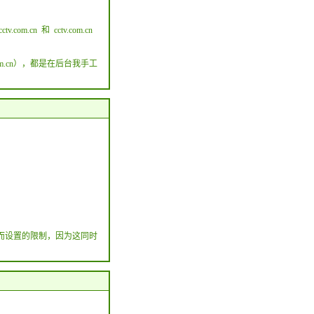
.cn 和 cctv.com.cn
om.cn），都是在后台我手工
而设置的限制，因为这同时