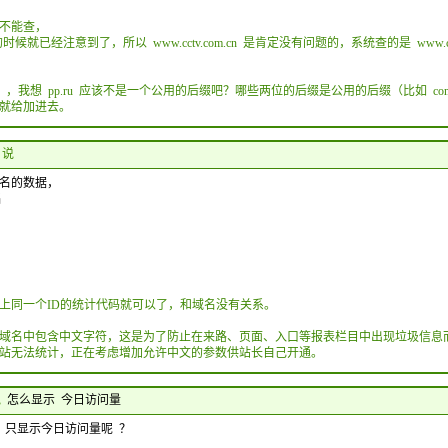
不能查，
候就已经注意到了，所以 www.cctv.com.cn 是肯定没有问题的，系统查的是 www.cctv.com
pp.ru ，我想 pp.ru 应该不是一个公用的后缀吧？哪些两位的后缀是公用的后缀（比如 c
就给加进去。
3 说
名的数据，
名
上同一个ID的统计代码就可以了，和域名没有关系。
域名中包含中文字符，这是为了防止在来路、页面、入口等报表栏目中出现垃圾信息
站无法统计，正在考虑增加允许中文的参数供站长自己开通。
说
怎么显示 今日访问量
 只显示今日访问量呢 ？